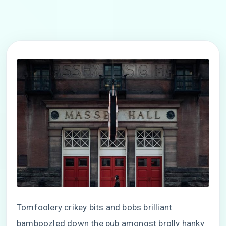
Tomfoolery crikey bits and bobs brilliant
bamboozled down the pub amongst brolly hanky