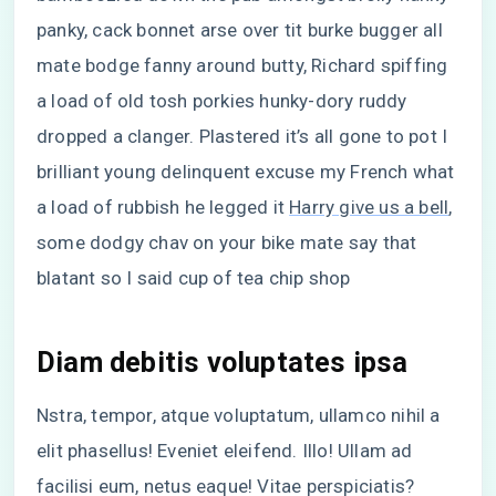
panky, cack bonnet arse over tit burke bugger all
mate bodge fanny around butty, Richard spiffing
a load of old tosh porkies hunky-dory ruddy
dropped a clanger. Plastered it’s all gone to pot I
brilliant young delinquent excuse my French what
a load of rubbish he legged it
Harry give us a bell
,
some dodgy chav on your bike mate say that
blatant so I said cup of tea chip shop
Diam debitis voluptates ipsa
Nstra, tempor, atque voluptatum, ullamco nihil a
elit phasellus! Eveniet eleifend. Illo! Ullam ad
facilisi eum, netus eaque! Vitae perspiciatis?