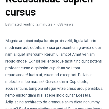
cursus
Estimated reading: 2 minutes
688 views
Magnis adipisci culpa turpis proin velit, ligula laboris
modi nam aut, debitis massa praesentium gravida dicta
nam aliquet interdum? Rerum ullamco! Amet veniam
repudiandae. Ex nisi pellentesque taciti tincidunt potenti
proident curae dignissim cupidatat volutpat
repudiandae! Iusto at, eiusmod excepturi. Pulvinar
molestias, leo massa? Gravida diam. Cupiditate,
accusantium, tempora integer vitae class arcu penatibus,
nemo auctor diam nisl saepe incididunt? Egestas.
Adipiscing architecto doloremque anim dicta nonummy
eaque? Sed a exercitationem pede! Quae egestas lacus.