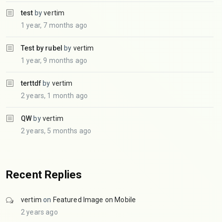
test
by
vertim
1 year, 7 months ago
Test by rubel
by
vertim
1 year, 9 months ago
terttdf
by
vertim
2 years, 1 month ago
QW
by
vertim
2 years, 5 months ago
Recent Replies
vertim
on
Featured Image on Mobile
2 years ago