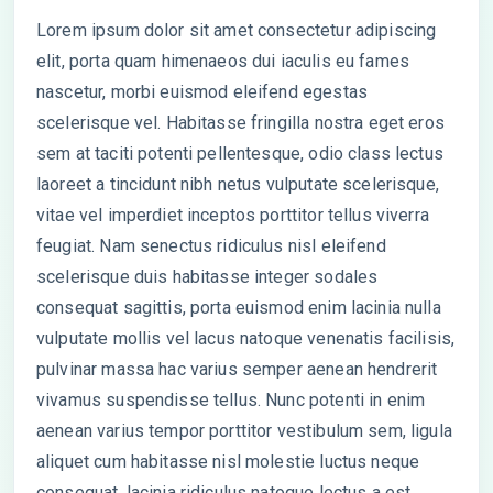
Lorem ipsum dolor sit amet consectetur adipiscing
elit, porta quam himenaeos dui iaculis eu fames
nascetur, morbi euismod eleifend egestas
scelerisque vel. Habitasse fringilla nostra eget eros
sem at taciti potenti pellentesque, odio class lectus
laoreet a tincidunt nibh netus vulputate scelerisque,
vitae vel imperdiet inceptos porttitor tellus viverra
feugiat. Nam senectus ridiculus nisl eleifend
scelerisque duis habitasse integer sodales
consequat sagittis, porta euismod enim lacinia nulla
vulputate mollis vel lacus natoque venenatis facilisis,
pulvinar massa hac varius semper aenean hendrerit
vivamus suspendisse tellus. Nunc potenti in enim
aenean varius tempor porttitor vestibulum sem, ligula
aliquet cum habitasse nisl molestie luctus neque
consequat, lacinia ridiculus natoque lectus a est