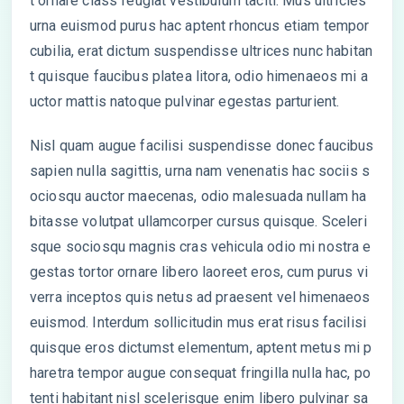
t ornare class feugiat vestibulum taciti. Mus ultricies
urna euismod purus hac aptent rhoncus etiam tempor
cubilia, erat dictum suspendisse ultrices nunc habitan
t quisque faucibus platea litora, odio himenaeos mi a
uctor mattis natoque pulvinar egestas parturient.
Nisl quam augue facilisi suspendisse donec faucibus
sapien nulla sagittis, urna nam venenatis hac sociis s
ociosqu auctor maecenas, odio malesuada nullam ha
bitasse volutpat ullamcorper cursus quisque. Sceleri
sque sociosqu magnis cras vehicula odio mi nostra e
gestas tortor ornare libero laoreet eros, cum purus vi
verra inceptos quis netus ad praesent vel himenaeos
euismod. Interdum sollicitudin mus erat risus facilisi
quisque eros dictumst elementum, aptent metus mi p
haretra tempor augue consequat fringilla nulla hac, po
tenti habitant nisl scelerisque enim libero pulvinar sa