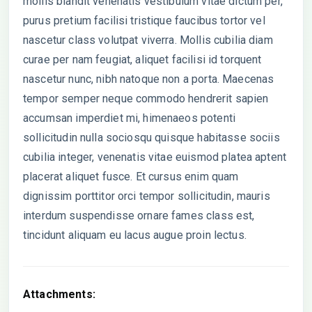
mollis blandit venenatis vestibulum vitae dictum per,
purus pretium facilisi tristique faucibus tortor vel
nascetur class volutpat viverra. Mollis cubilia diam
curae per nam feugiat, aliquet facilisi id torquent
nascetur nunc, nibh natoque non a porta. Maecenas
tempor semper neque commodo hendrerit sapien
accumsan imperdiet mi, himenaeos potenti
sollicitudin nulla sociosqu quisque habitasse sociis
cubilia integer, venenatis vitae euismod platea aptent
placerat aliquet fusce. Et cursus enim quam
dignissim porttitor orci tempor sollicitudin, mauris
interdum suspendisse ornare fames class est,
tincidunt aliquam eu lacus augue proin lectus.
Attachments: